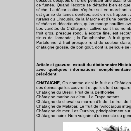
dessous desquels on brûle pendant une dizaine d
de fumée. Quand l’écorce se détache bien et que l
sèche. La décortication s’opère soit en marchant 
est garnie de lames dentées, soit en les frappant
rurales du Limousin, de la Marche et d’une parti
séchées et décortiquées, qu’on mange bouillies av
Les variétés du Châtaignier cultivé sont très nomb
fruit gros, presque rond, à écorce fine, est reco
sinus de l’amande ; la Dauphinoise, à fruit gros
Partalonne, à fruit presque rond de couleur claire
châtaigne grosse, de bon goût, dont la pellicule se 
Article et gravure, extrait du dictionnaire Histoi
avec quelques informations complémentaire
précédent.
CHâTAIGNE
, On nomme ainsi le fruit du Châtai
des épines qui les couvrent et qui les font compare
Châtaigne du Brésil. Fruit de la Berlholétie.
Châtaigne marine ou d’eau. Le Trapa natans.
Châtaigne de cheval ou marron d’Inde. Le fruit de 
Châtaigne de Malabar. Le fruit de l'Arlocarpus integr
Châtaigne de mer. Les Oursins, principalement sur
Châtaigne noire. Nom vulgaire d’un insecte du genr