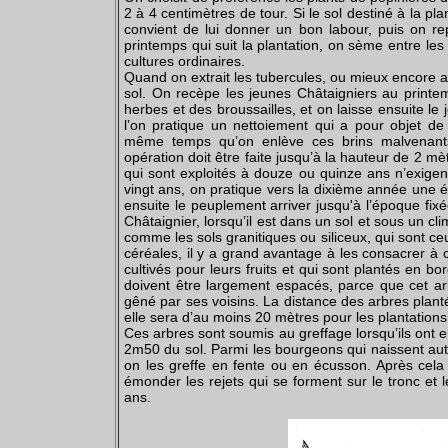
2 à 4 centimètres de tour. Si le sol destiné à la plant
convient de lui donner un bon labour, puis on r
printemps qui suit la plantation, on sème entre le
cultures ordinaires.
Quand on extrait les tubercules, ou mieux encore a
sol. On recèpe les jeunes Châtaigniers au printem
herbes et des broussailles, et on laisse ensuite l
l’on pratique un nettoiement qui a pour objet de 
même temps qu’on enlève ces brins malvenant
opération doit être faite jusqu’à la hauteur de 2 mè
qui sont exploités à douze ou quinze ans n’exigent 
vingt ans, on pratique vers la dixième année une éc
ensuite le peuplement arriver jusqu'à l’époque fix
Châtaignier, lorsqu’il est dans un sol et sous un clim
comme les sols granitiques ou siliceux, qui sont ce
céréales, il y a grand avantage à les consacrer à 
cultivés pour leurs fruits et qui sont plantés en 
doivent être largement espacés, parce que cet arbr
gêné par ses voisins. La distance des arbres plant
elle sera d’au moins 20 mètres pour les plantation
Ces arbres sont soumis au greffage lorsqu’ils ont e
2m50 du sol. Parmi les bourgeons qui naissent auto
on les greffe en fente ou en écusson. Après cela 
émonder les rejets qui se forment sur le tronc et le
ans.