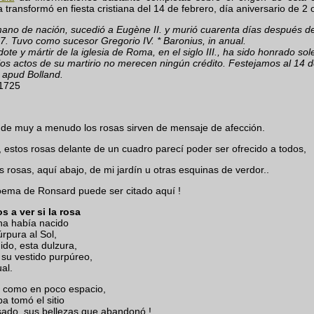
 transformó en fiesta cristiana del 14 de febrero, día aniversario de 2 o
o de nación, sucedió a Eugène II. y murió cuarenta días después de 
7. Tuvo como sucesor Gregorio IV. * Baronius, in anual.
te y mártir de la iglesia de Roma, en el siglo III., ha sido honrado s
os actos de su martirio no merecen ningún crédito. Festejamos al 14 de
 apud Bolland.
 1725
de muy a menudo los rosas sirven de mensaje de afección.
 estos rosas delante de un cuadro parecí poder ser ofrecido a todos,
os rosas, aquí abajo, de mi jardín u otras esquinas de verdor..
poema de Ronsard puede ser citado aquí !
 a ver si la rosa
a había nacido
rpura al Sol,
ido, esta dulzura,
 su vestido purpúreo,
al.
a como en poco espacio,
ba tomó el sitio
ado, sus bellezas que abandonó !