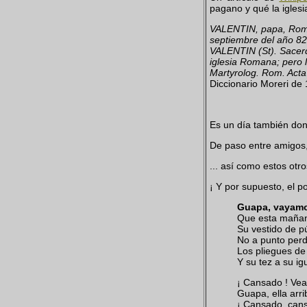
pagano y qué la iglesia
VALENTIN, papa, Roman
septiembre del año 82
VALENTIN (St). Sacerdo
iglesia Romana; pero l
Martyrolog. Rom. Acta
Diccionario Moreri de
Es un día también don
De paso entre amigos,
... así como estos otr
¡ Y por supuesto, el 
Guapa, vayamos
Que esta mañan
Su vestido de pú
No a punto perd
Los pliegues de
Y su tez a su igu
¡ Cansado ! Ve
Guapa, ella arri
¡ Cansado, cans