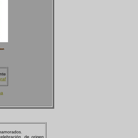
nte
raf
na
enamorados.
elebración, de origen