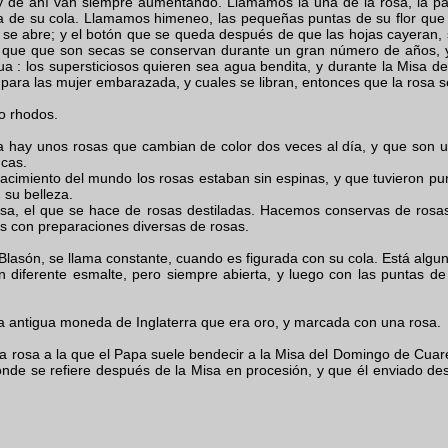
y de ahí van siempre aumentando. Llamamos la uña de la rosa, la pa
a de su cola. Llamamos himeneo, las pequeñas puntas de su flor que 
se abre; y el botón que se queda después de que las hojas cayeran, 
, que que son secas se conservan durante un gran número de años, 
ua : los supersticiosos quieren sea agua bendita, y durante la Misa de
e para las mujer embarazada, y cuales se libran, entonces que la rosa s
go rhodos.
 hay unos rosas que cambian de color dos veces al día, y que son u
ncas.
 nacimiento del mundo los rosas estaban sin espinas, y que tuvieron pu
su belleza.
a, el que se hace de rosas destiladas. Hacemos conservas de rosas,
as con preparaciones diversas de rosas.
Blasón, se llama constante, cuando es figurada con su cola. Está algu
 diferente esmalte, pero siempre abierta, y luego con las puntas de 
na antigua moneda de Inglaterra que era oro, y marcada con una rosa.
a rosa a la que el Papa suele bendecir a la Misa del Domingo de Cua
nde se refiere después de la Misa en procesión, y que él enviado de