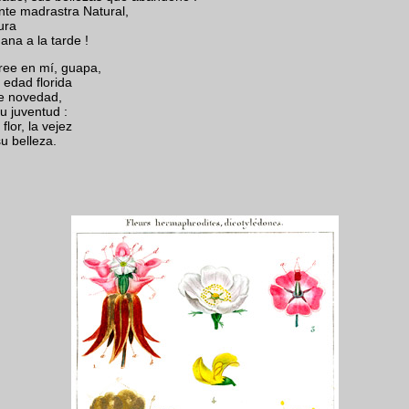
te madrastra Natural,
ura
ana a la tarde !
cree en mí, guapa,
 edad florida
e novedad,
u juventud :
flor, la vejez
u belleza.