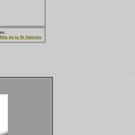
és :
ête de la St Valentin