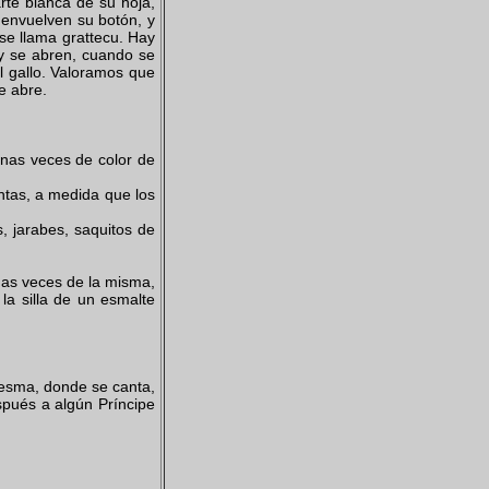
rte blanca de su hoja,
envuelven su botón, y
se llama grattecu. Hay
y se abren, cuando se
l gallo. Valoramos que
e abre.
nas veces de color de
ntas, a medida que los
 jarabes, saquitos de
nas veces de la misma,
la silla de un esmalte
resma, donde se canta,
spués a algún Príncipe