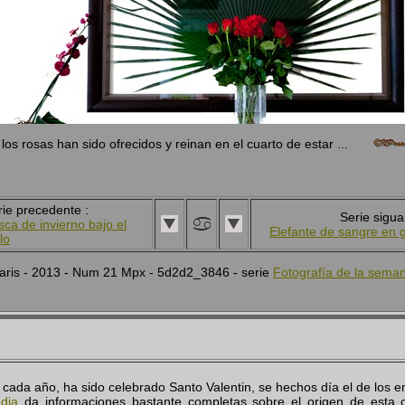
. los rosas han sido ofrecidos y reinan en el cuarto de estar ...
rie precedente :
Serie sigua
sca de invierno bajo el
Elefante de sangre en g
lo
aris - 2013 - Num 21 Mpx - 5d2d2_3846 - serie
Fotografía de la sema
 cada año, ha sido celebrado Santo Valentin, se hechos día el de los 
edia
da informaciones bastante completas sobre el origen de esta c