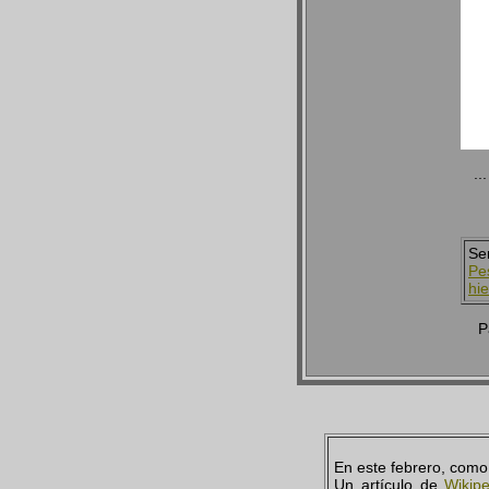
..
Se
Pe
hie
P
En este febrero, como
Un artículo de
Wikip