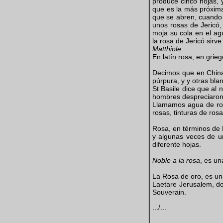
produce cinco hojas, 
que es la más próxim
que se abren, cuando 
unos rosas de Jericó
moja su cola en el ag
la rosa de Jericó sirv
Matthiole
.
En latín rosa, en grie
Decimos que en China
púrpura, y y otras bla
St Basile dice que al
hombres despreciaron 
Llamamos agua de ros
rosas, tinturas de ros
Rosa, en términos de 
y algunas veces de un
diferente hojas.
Noble a la rosa
, es u
La Rosa de oro, es un
Laetare Jerusalem, do
Souverain.
.../...