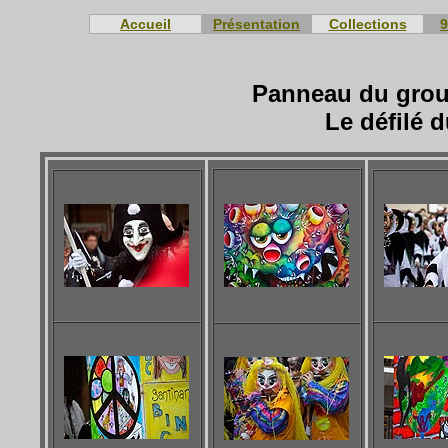
Accueil
Présentation
Collections
9
Panneau du grou
Le défilé 