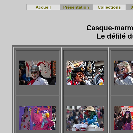
Accueil
Présentation
Collections
9
Casque-marmi
Le défilé 