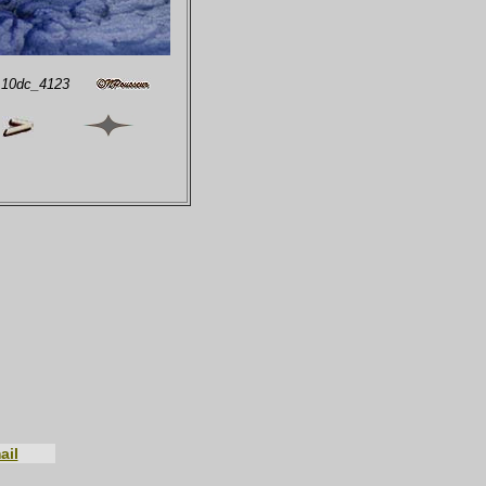
- 10dc_4123
ail