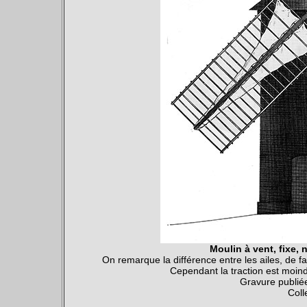
Moulin à vent, fixe,
On remarque la différence entre les ailes, de fa
Cependant la traction est moind
Gravure publi
Coll