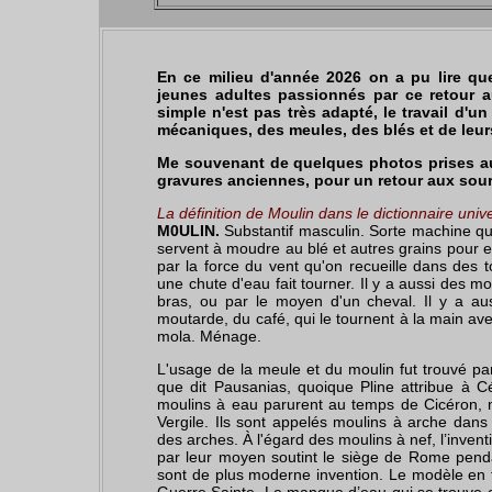
En ce milieu d'année 2026 on a pu lire que 
jeunes adultes passionnés par ce retour a
simple n'est pas très adapté, le travail d'u
mécaniques, des meules, des blés et de leu
Me souvenant de quelques photos prises au
gravures anciennes, pour un retour aux sou
La définition de Moulin dans le dictionnaire univ
M0ULIN.
Substantif masculin. Sorte machine qui
servent à moudre au blé et autres grains pour en
par la force du vent qu'on recueille dans des t
une chute d'eau fait tourner. Il y a aussi des mo
bras, ou par le moyen d'un cheval. Il y a au
moutarde, du café, qui le tournent à la main av
mola. Ménage.
L'usage de la meule et du moulin fut trouvé p
que dit Pausanias, quoique Pline attribue à Cé
moulins à eau parurent au temps de Cicéron, 
Vergile. Ils sont appelés moulins à arche dans
des arches. À l'égard des moulins à nef, l’invent
par leur moyen soutint le siège de Rome pend
sont de plus moderne invention. Le modèle en 