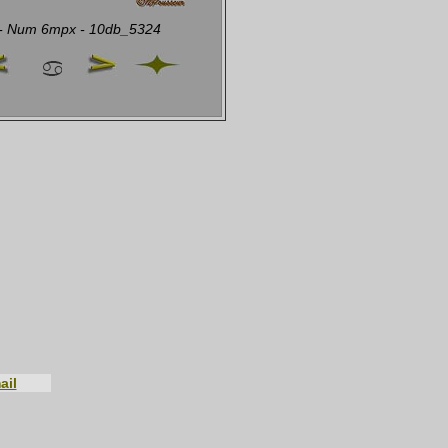
 - Num 6mpx - 10db_5324
ail