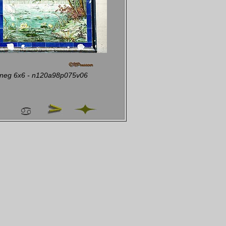
 neg 6x6 - n120a98p075v06