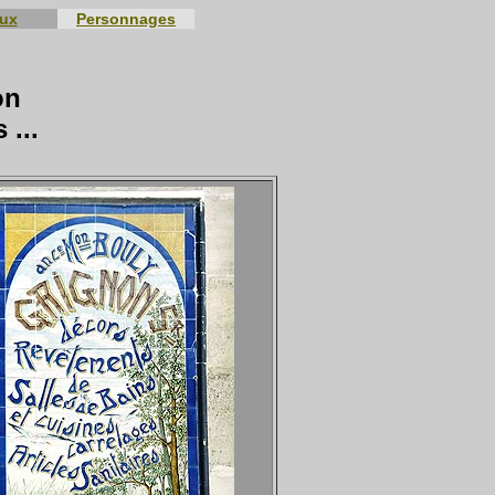
eux
Personnages
on
 ...