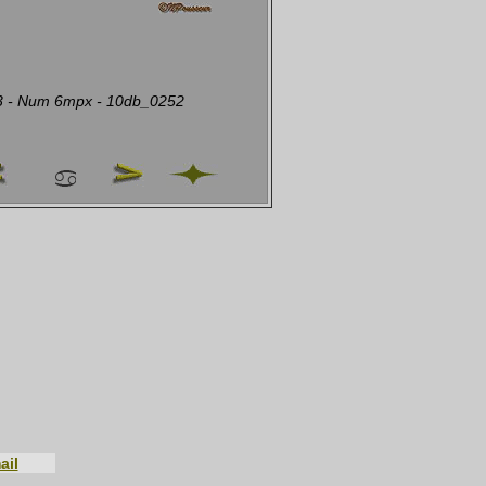
3 - Num 6mpx - 10db_0252
ail