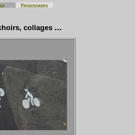
eux
Personnages
...
choirs, collages