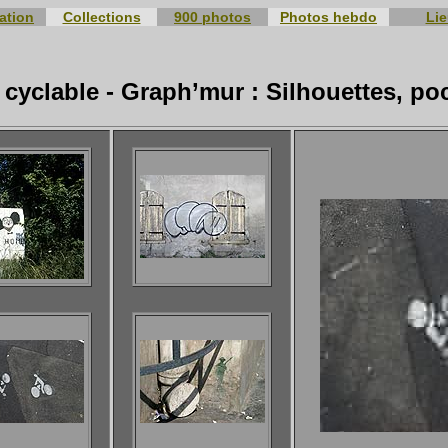
ation
Collections
900 photos
Photos hebdo
Li
cyclable - Graph’mur : Silhouettes, po