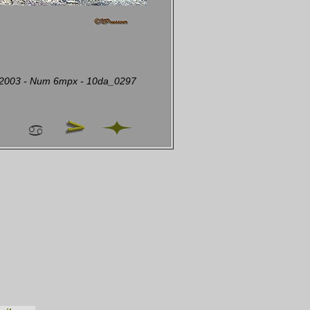
- 2003 - Num 6mpx - 10da_0297