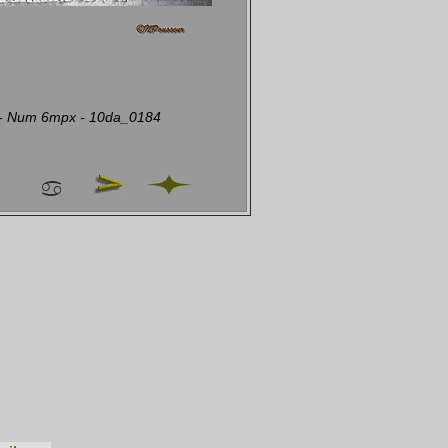
 - Num 6mpx - 10da_0184