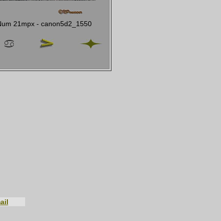
- Num 21mpx - canon5d2_1550
ail