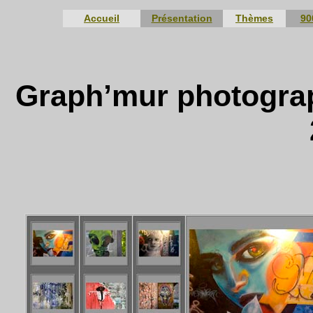
Accueil
Présentation
Thèmes
90
Graph’mur photograph