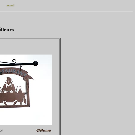
e-mail
lleurs
14