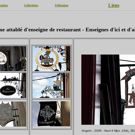
Liens
tation
Collections
Utilisation
 attablé d'enseigne de restaurant - Enseignes d'ici et d'ai
Angers - 2006 - Num 6 Mpx -10dc_30