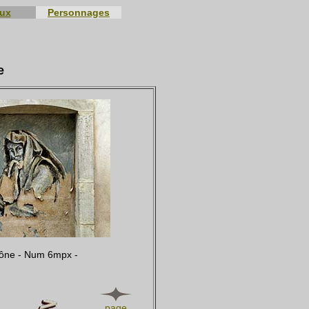
eux
Personnages
e
aône - Num 6mpx -
page