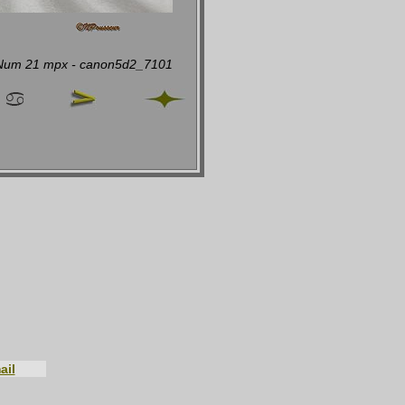
 Num 21 mpx - canon5d2_7101
ail