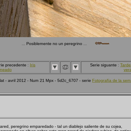
... Posiblemente no un peregrino ...
rie precedente :
Iris
Serie siguante :
Tarde
ameado
ver
lat - avril 2012 - Num 21 Mpx - 5d2c_6707 - serie
Fotografía de la se
red, peregrino emparedado - tal un diablejo saliente de su cojea,