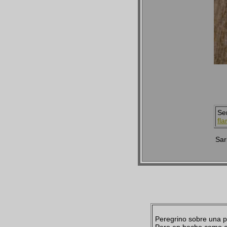
Se
fl
Sar
Peregrino sobre una pa