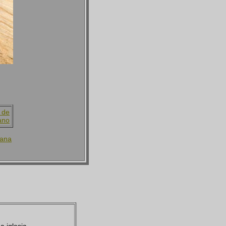
 de
ano
mana