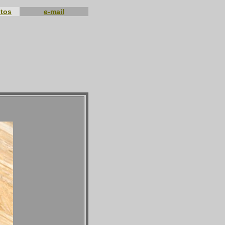
otos
e-mail